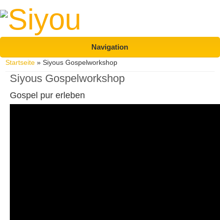
Navigation
Sie sind hier
Startseite
» Siyous Gospelworkshop
Siyous Gospelworkshop
Gospel pur erleben