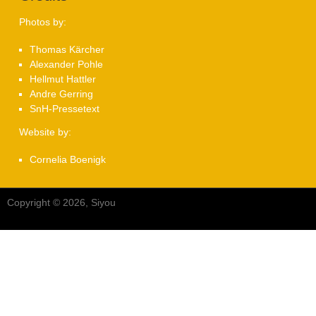
Photos by:
Thomas Kärcher
Alexander Pohle
Hellmut Hattler
Andre Gerring
SnH-Pressetext
Website by:
Cornelia Boenigk
Copyright © 2026, Siyou